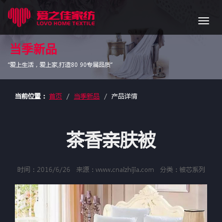
导
航
当季新品
“爱上生活，爱上家,打造80 90专属品质”
当前位置：
首页
当季新品
产品详情
茶香亲肤被
时间：2016/6/26
来源：www.cnaizhijia.com
分类：被芯系列