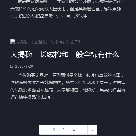
抗静电家纺面料 在家用纺织品领域，合成纤维弥补了
天然纤维的短缺而被大量使用，但是其吸湿性差，易积累静
电，织成的纺织品易吸尘、沾污、透气性
大揭秘：长绒棉和一般全棉有什么
2020-8-28
当你购买床品时，看到面料是全棉，却透出真丝的光泽，
这款面料应该是长绒棉做的。随着人们生活水平提升，对床品
的品质要求也越来越高。大家都知道，纯棉好，其实纯棉里面
还有棉中极品“长绒棉”。
«
2
3
4
›
»