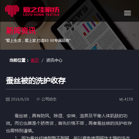
导
航
新闻资讯
“爱上生活，爱上家,打造80 90专属品质”
当前位置：
首页
资讯中心
蚕丝被的洗护收存
2016/6/26
公司动态
4158
蚕丝被，具有防风、除湿、安神、滋养及平衡人体肌肤的功
效。而它也算是个娇贵货，首先价格不菲，再者蚕丝被的洗护收存
也需特别谨慎。
1、因为蚕丝纤维耐酸不耐碱，所以避免使用碱性太强的洗衣