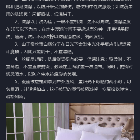
粉和肥皂洗涤，以防纤维受到损伤。应使用中性洗涤液（如洗蔬果
用的洗涤灵）局部擦拭，低温烘干。
2、洗涤以手洗为佳，一般不宜机洗，更不可刷洗。洗涤温度
在30℃以下为宜，在水中浸泡时间不要超过五分钟，用手轻柔搓
洗、漂清，洗后不可绞拧以防丝缕位移、绸面发纰。
3、由于蚕丝蛋白质分子在日光下会发生光化学反应引起泛黄
和脆损，因此只能阴干，不宜曝晒。
4、丝绸易起皱，洗后熨烫很有必要，但请注意：熨烫时，不
宜高温、不宜直接熨烫，必须在上面加盖一层湿布。同时，熨烫时
切忌喷水，以防产生水迹痕影响美观。
5、蚕丝被应定期拿到户外通风、置阳光下晾晒约两小时，切
勿暴晒，并轻轻拍击，这样被里的湿气被蒸发掉，恢复松软弹性，
疏松如新。