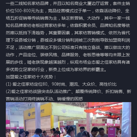
一些二线知名家纺品牌，并且以知名商业大厦边厅运营，套件主销
价位500-800元为主，竞品经营模式过于单一，依靠活动降价、全
场五折促销等传统销售为主，缺乏新营销、大动作，其中一家一线
知名品牌家纺老板经营家纺多年，依靠积累会员、品牌知名度等依
然难以抵挡下滑趋势，其重要因素，其家纺营销模式、依然为省代
理下设县城分销，县城设乡镇分销利润被三次剥削导致加盟商利润
不足，活动推广层面达不到公司标准只有独立奋战、难以做出大的
动作，产品定位、装修风格、品牌服务、老板思维等等均未跟上发
展的步伐，啃老族现象越演越烈，纵观市场业态爱之佳家纺具有诸
多优势立足家纺行业，新贵上位成为家纺界的新霸主。
加盟爱之佳家纺十大优势：
(1) 爱之佳家纺定位80、90时尚、潮流、大众价、高性价比
(2)爱之佳家纺战狼突击队活动推广、颠覆传统降价、折扣销售、新
营销活动打消终端销不动、销缓慢的困惑