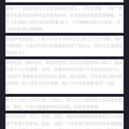
选择一个合适的符合人体生理特征的枕头，不仅对颈椎、对整个脊
椎的生理弯曲及脊旁肌肉都有好处，而且能够保障高质量睡眠，关
乎人生其他2/3的生活时间质量;反之，不仅睡眠品质大打折扣，而
且也会影响心理健康。
据医学专家测定，一般人的头发中存在几万到几十万个细菌。我们
在睡觉时，头发中的灰尘和细菌都贴在了枕巾上，而灰尘又是滋生
螨虫的沃土。
仰卧也好，侧卧也好，都会将枕巾上的灰尘或细菌吸入鼻口，直接
危害了人们的健康。另外，在睡觉的时候我们不经意留出的口水、
分泌的汗液等都会渗透到枕头里面，滋生细菌，引发皮肤过敏与身
体疾病，所以按照卫生的需要，每3～6个月就需要清洗一次枕
头。
很多人可能三四年才换一次枕头，其实又旧又脏的枕头容易滋生霉
菌、螨虫，引发过敏或者呼吸道疾病，损害身体健康。
枕头的形状、大小、材质、高低、硬度及睡眠的姿势都会对人的健
康产生很大的影响。因此，挑选一个适合自己的既舒适又有益健康