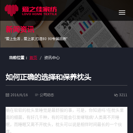
导
航
新闻资讯
“爱上生活，爱上家,打造80 90专属品质”
当前位置：
首页
资讯中心
如何正确的选择和保养枕头
2016/6/16
公司动态
3211
躺在软软的枕头里睡觉是最舒服的事，可是，你知道吗?在枕头里
面的细菌，有好几千种，有的可能会引发哮喘病!人类离不开睡
眠，而睡眠又离不开枕头，枕头可以说是相伴时间最长的一个伙
伴。