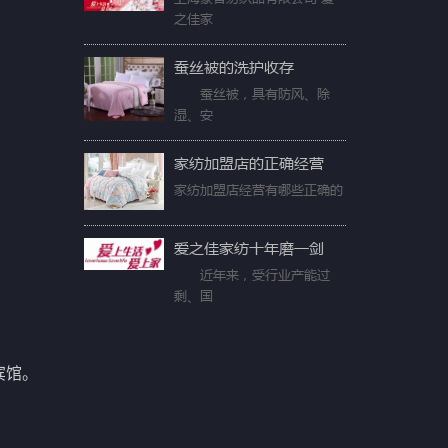
之佳家
蚕丝被的洗护收存
蚕丝被，具有防风、除
湿、安
家纺加盟店的正确经营
家纺加盟店经营有哪些正确的
爱之佳家纺十年磨一剑
近年来，受行业产能过
剩、国
宾馆。