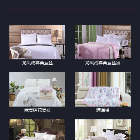
龙凤成喜桑蚕丝
龙凤成喜桑蚕丝被
绿夏绣花夏被
满画楼