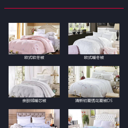
欧式软冬被
欧式暖冬被
亲肤绒暖芯被
清新初夏绣花夏被DS