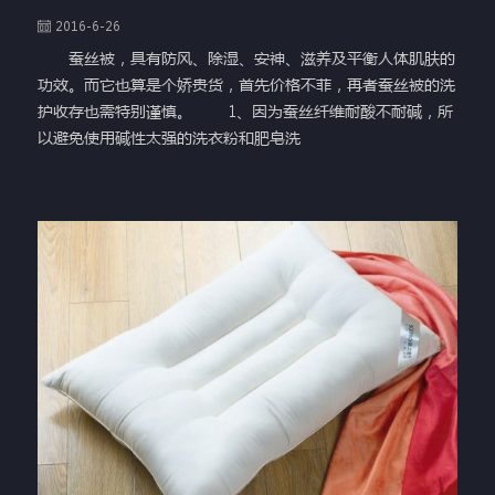
2016-6-26
蚕丝被，具有防风、除湿、安神、滋养及平衡人体肌肤的
功效。而它也算是个娇贵货，首先价格不菲，再者蚕丝被的洗
护收存也需特别谨慎。 1、因为蚕丝纤维耐酸不耐碱，所
以避免使用碱性太强的洗衣粉和肥皂洗